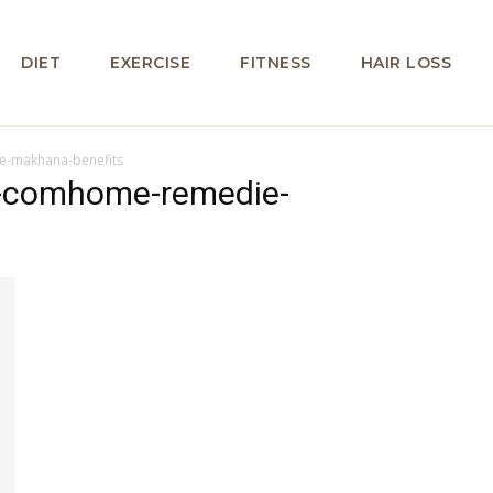
DIET
EXERCISE
FITNESS
HAIR LOSS
e-makhana-benefits
c-comhome-remedie-