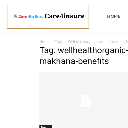
Care4insure
HOME
Home
Tags
Wellhealthorganic-comhome-remedi
Tag: wellhealthorgani
makhana-benefits
Health