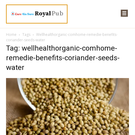
Royal
Pub
Home
Tags
Wellhealthorganic-comhome-remedie-benefits-
coriander-seeds-water
Tag: wellhealthorganic-comhome-
remedie-benefits-coriander-seeds-
water